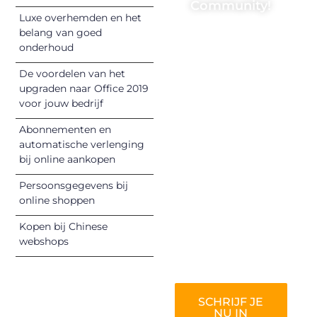
Community!
Luxe overhemden en het
Registreer je
belang van goed
onderhoud
vandaag nog en
begin met het
De voordelen van het
delen van jouw
upgraden naar Office 2019
unieke perspectief.
voor jouw bedrijf
Jouw woorden
Abonnementen en
kunnen
automatische verlenging
informeren,
bij online aankopen
inspireren,
vermaken en
Persoonsgegevens bij
online shoppen
verbinden – ze
verdienen het om
Kopen bij Chinese
gehoord te
webshops
worden!
SCHRIJF JE
NU IN