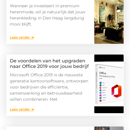
Wanneer je investeert in premium
herenmode, wil je natuurlijk dat jouw
herenkleding in Den Haag langdurig
mooi blijft.
Lees verder ➜
De voordelen van het upgraden
naar Office 2019 voor jouw bedrijf
Microsoft Office 2019 is de nieuwste
generatie kantoorsoftware, ontworpen
voor bedrijven die efficiëntie,
samenwerking en betrouwbaarheid
willen combineren. Met
Lees verder ➜