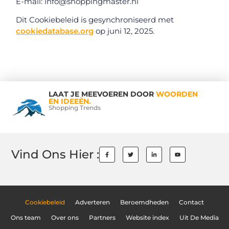
E-mail:
info@
shoppingmaster.nl
Dit Cookiebeleid is gesynchroniseerd met
cookiedatabase.org
op juni 12, 2025.
LAAT JE MEEVOEREN DOOR
WOORDEN
EN IDEEËN.
Shopping Trends
Vind Ons Hier :
Cookiebeleid
Adverteren
Beroemdheden
Contact
Ons team
Over ons
Partners
Website index
Uit De Media