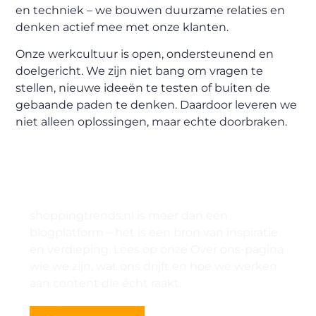
en techniek – we bouwen duurzame relaties en
denken actief mee met onze klanten.
Onze werkcultuur is open, ondersteunend en
doelgericht. We zijn niet bang om vragen te
stellen, nieuwe ideeën te testen of buiten de
gebaande paden te denken. Daardoor leveren we
niet alleen oplossingen, maar echte doorbraken.
Meer weten over onze missie en visie?
shoppingtrends.nl is meer dan een
blogplatform – het is een bron van inspiratie
en verdieping. Lees op onze Over ons-pagina
wie we zijn, wat ons drijft en hoe we werken
aan content die écht raakt.