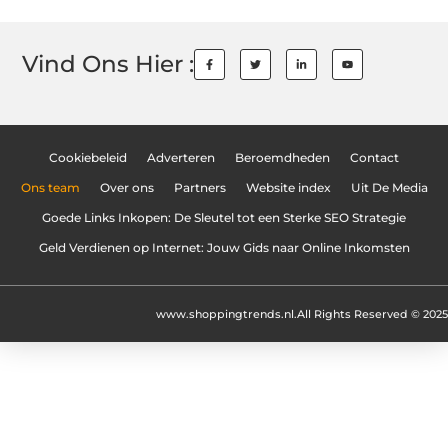
Vind Ons Hier :
Cookiebeleid
Adverteren
Beroemdheden
Contact
Ons team
Over ons
Partners
Website index
Uit De Media
Goede Links Inkopen: De Sleutel tot een Sterke SEO Strategie
Geld Verdienen op Internet: Jouw Gids naar Online Inkomsten
www.shoppingtrends.nl.
All Rights Reserved © 2025