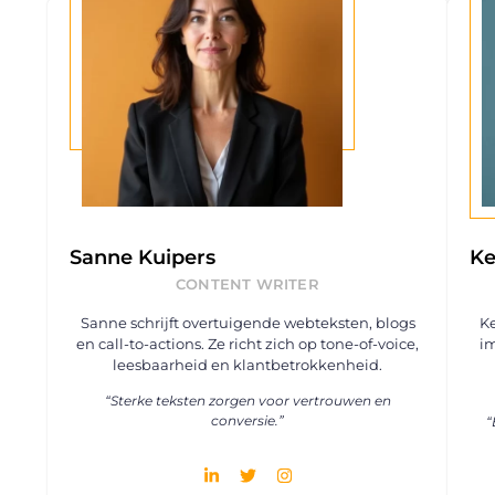
Sanne Kuipers
Ke
CONTENT WRITER
Sanne schrijft overtuigende webteksten, blogs
K
en call-to-actions. Ze richt zich op tone-of-voice,
i
leesbaarheid en klantbetrokkenheid.
“Sterke teksten zorgen voor vertrouwen en
conversie.”
“