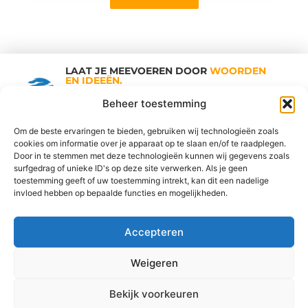
LAAT JE MEEVOEREN DOOR
WOORDEN
EN IDEEËN.
Shopping Trends
Beheer toestemming
Om de beste ervaringen te bieden, gebruiken wij technologieën zoals
cookies om informatie over je apparaat op te slaan en/of te raadplegen.
Vind Ons Hier :
Door in te stemmen met deze technologieën kunnen wij gegevens zoals
surfgedrag of unieke ID's op deze site verwerken. Als je geen
toestemming geeft of uw toestemming intrekt, kan dit een nadelige
invloed hebben op bepaalde functies en mogelijkheden.
Cookiebeleid
Adverteren
Beroemdheden
Contact
Accepteren
Ons team
Over ons
Partners
Website index
Uit De Media
Goede Links Inkopen: De Sleutel tot een Sterke SEO Strategie
Weigeren
Geld Verdienen op Internet: Jouw Gids naar Online Inkomsten
Bekijk voorkeuren