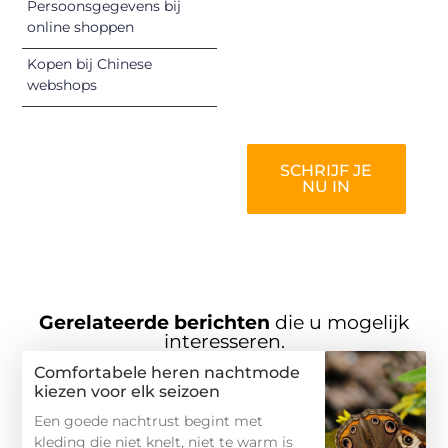
vermaken en
Persoonsgegevens bij
online shoppen
verbinden – ze
verdienen het om
Kopen bij Chinese
gehoord te
webshops
worden!
SCHRIJF JE
NU IN
Gerelateerde berichten
die u mogelijk
interesseren.
Comfortabele heren nachtmode
kiezen voor elk seizoen
Een goede nachtrust begint met
kleding die niet knelt, niet te warm is