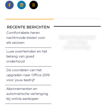
RECENTE BERICHTEN
Comfortabele heren
Word Onderdeel
nachtmode kiezen voor
van Onze
elk seizoen
Community!
Luxe overhemden en het
Registreer je
belang van goed
onderhoud
vandaag nog en
begin met het
De voordelen van het
delen van jouw
upgraden naar Office 2019
unieke perspectief.
voor jouw bedrijf
Jouw woorden
Abonnementen en
kunnen
automatische verlenging
informeren,
bij online aankopen
inspireren,