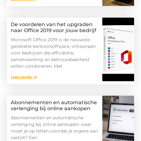
De voordelen van het upgraden
naar Office 2019 voor jouw bedrijf
Microsoft Office 2019 is de nieuwste
generatie kantoorsoftware, ontworpen
voor bedrijven die efficiëntie,
samenwerking en betrouwbaarheid
willen combineren. Met
Lees verder ➜
Abonnementen en automatische
verlenging bij online aankopen
Abonnementen en automatische
verlenging bij online aankopen: waar
moet je op letten voordat je ergens aan
vastzit? Een