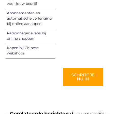
unieke perspectief.
voor jouw bedrijf
Jouw woorden
Abonnementen en
kunnen
automatische verlenging
informeren,
bij online aankopen
inspireren,
vermaken en
Persoonsgegevens bij
online shoppen
verbinden – ze
verdienen het om
Kopen bij Chinese
gehoord te
webshops
worden!
SCHRIJF JE
NU IN
Gerelateerde berichten
die u mogelijk