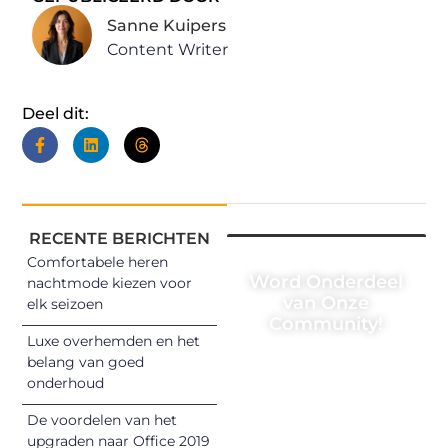
Sanne Kuipers
Content Writer
Deel dit:
RECENTE BERICHTEN
Comfortabele heren
Word Onderdeel
nachtmode kiezen voor
van Onze
elk seizoen
Community!
Luxe overhemden en het
Registreer je
belang van goed
onderhoud
vandaag nog en
begin met het
De voordelen van het
delen van jouw
upgraden naar Office 2019