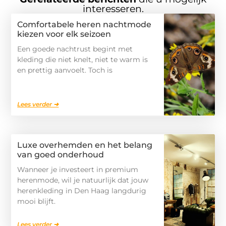
interesseren.
Comfortabele heren nachtmode
kiezen voor elk seizoen
Een goede nachtrust begint met
kleding die niet knelt, niet te warm is
en prettig aanvoelt. Toch is
Lees verder ➜
Luxe overhemden en het belang
van goed onderhoud
Wanneer je investeert in premium
herenmode, wil je natuurlijk dat jouw
herenkleding in Den Haag langdurig
mooi blijft.
Lees verder ➜