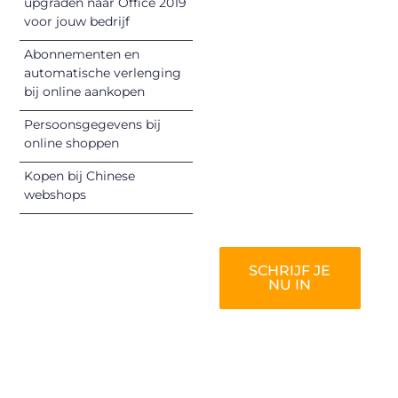
upgraden naar Office 2019
unieke perspectief.
voor jouw bedrijf
Jouw woorden
Abonnementen en
kunnen
automatische verlenging
informeren,
bij online aankopen
inspireren,
vermaken en
Persoonsgegevens bij
online shoppen
verbinden – ze
verdienen het om
Kopen bij Chinese
gehoord te
webshops
worden!
SCHRIJF JE
NU IN