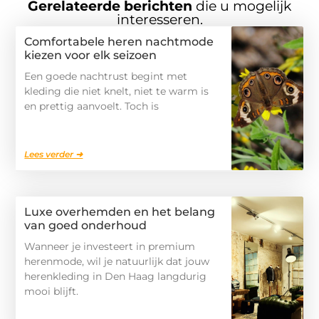
Gerelateerde berichten
die u mogelijk
interesseren.
Comfortabele heren nachtmode
kiezen voor elk seizoen
Een goede nachtrust begint met
kleding die niet knelt, niet te warm is
en prettig aanvoelt. Toch is
Lees verder ➜
Luxe overhemden en het belang
van goed onderhoud
Wanneer je investeert in premium
herenmode, wil je natuurlijk dat jouw
herenkleding in Den Haag langdurig
mooi blijft.