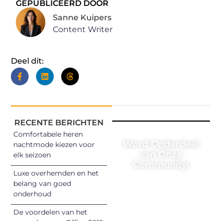
GEPUBLICEERD DOOR
Sanne Kuipers
Content Writer
Deel dit:
RECENTE BERICHTEN
Comfortabele heren
Word Onderdeel
nachtmode kiezen voor
van Onze
elk seizoen
Community!
Luxe overhemden en het
Registreer je
belang van goed
onderhoud
vandaag nog en
begin met het
De voordelen van het
delen van jouw