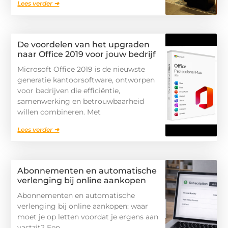
Lees verder ➜
De voordelen van het upgraden
naar Office 2019 voor jouw bedrijf
Microsoft Office 2019 is de nieuwste
generatie kantoorsoftware, ontworpen
voor bedrijven die efficiëntie,
samenwerking en betrouwbaarheid
willen combineren. Met
Lees verder ➜
Abonnementen en automatische
verlenging bij online aankopen
Abonnementen en automatische
verlenging bij online aankopen: waar
moet je op letten voordat je ergens aan
vastzit? Een