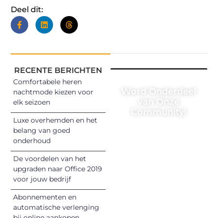
Deel dit:
RECENTE BERICHTEN
Comfortabele heren
Word Onderdeel
nachtmode kiezen voor
van Onze
elk seizoen
Community!
Luxe overhemden en het
Registreer je
belang van goed
onderhoud
vandaag nog en
begin met het
De voordelen van het
delen van jouw
upgraden naar Office 2019
unieke perspectief.
voor jouw bedrijf
Jouw woorden
Abonnementen en
kunnen
automatische verlenging
informeren,
bij online aankopen