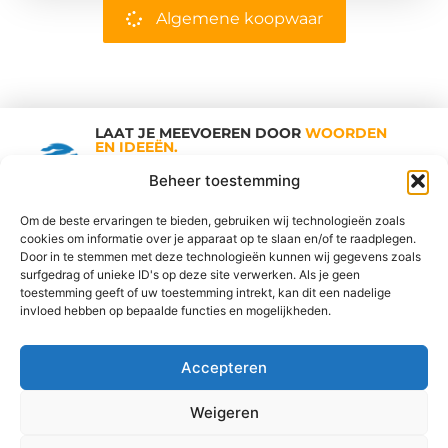
Algemene koopwaar
LAAT JE MEEVOEREN DOOR
WOORDEN
EN IDEEËN.
Shopping Trends
Beheer toestemming
Om de beste ervaringen te bieden, gebruiken wij technologieën zoals
cookies om informatie over je apparaat op te slaan en/of te raadplegen.
Vind Ons Hier :
Door in te stemmen met deze technologieën kunnen wij gegevens zoals
surfgedrag of unieke ID's op deze site verwerken. Als je geen
toestemming geeft of uw toestemming intrekt, kan dit een nadelige
invloed hebben op bepaalde functies en mogelijkheden.
Cookiebeleid
Adverteren
Beroemdheden
Contact
Accepteren
Ons team
Over ons
Partners
Website index
Uit De Media
Goede Links Inkopen: De Sleutel tot een Sterke SEO Strategie
Weigeren
Geld Verdienen op Internet: Jouw Gids naar Online Inkomsten