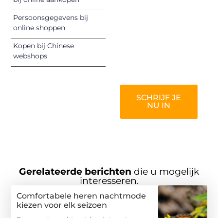
inspireren,
vermaken en
Persoonsgegevens bij
online shoppen
verbinden – ze
verdienen het om
Kopen bij Chinese
gehoord te
webshops
worden!
SCHRIJF JE
NU IN
Gerelateerde berichten
die u mogelijk
interesseren.
Comfortabele heren nachtmode
kiezen voor elk seizoen