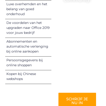
Luxe overhemden en het
Registreer je
belang van goed
onderhoud
vandaag nog en
begin met het
De voordelen van het
delen van jouw
upgraden naar Office 2019
unieke perspectief.
voor jouw bedrijf
Jouw woorden
Abonnementen en
kunnen
automatische verlenging
informeren,
bij online aankopen
inspireren,
vermaken en
Persoonsgegevens bij
online shoppen
verbinden – ze
verdienen het om
Kopen bij Chinese
gehoord te
webshops
worden!
SCHRIJF JE
NU IN