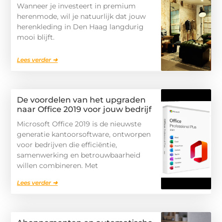
Wanneer je investeert in premium
herenmode, wil je natuurlijk dat jouw
herenkleding in Den Haag langdurig
mooi blijft.
Lees verder ➜
De voordelen van het upgraden
naar Office 2019 voor jouw bedrijf
Microsoft Office 2019 is de nieuwste
generatie kantoorsoftware, ontworpen
voor bedrijven die efficiëntie,
samenwerking en betrouwbaarheid
willen combineren. Met
Lees verder ➜