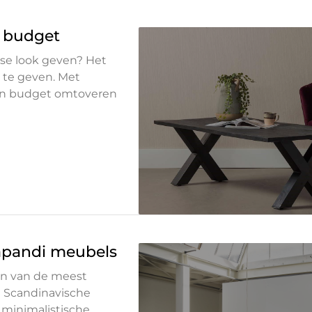
 budget
sse look geven? Het
t te geven. Met
in budget omtoveren
Japandi meubels
een van de meest
 Scandinavische
 minimalistische,