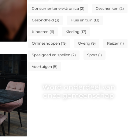
Consumentenelektronica
(2)
Geschenken
(2)
Gezondheid
(3)
Huis en tuin
(13)
Kinderen
(6)
Kleding
(17)
Onlineshoppen
(19)
Overig
(9)
Reizen
(1)
Speelgoed en spellen
(2)
Sport
(1)
Voertuigen
(5)
Word onderdeel van
onze gemeenschap
Wij zijn een veelzijdig blogplatform
dat toegankelijk is voor iedereen –
of je nu een passie hebt voor
schrijven, lezen of beide. Onze