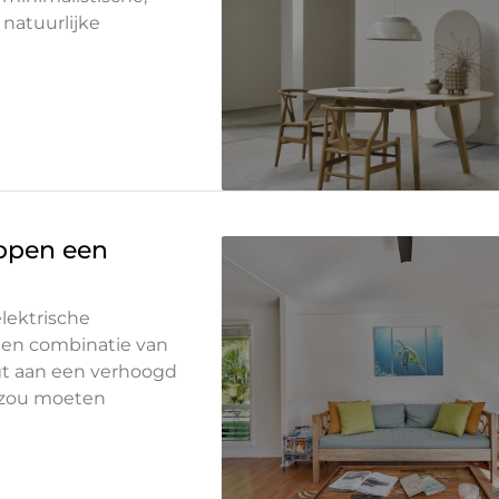
natuurlijke
open een
lektrische
een combinatie van
agt aan een verhoogd
e zou moeten