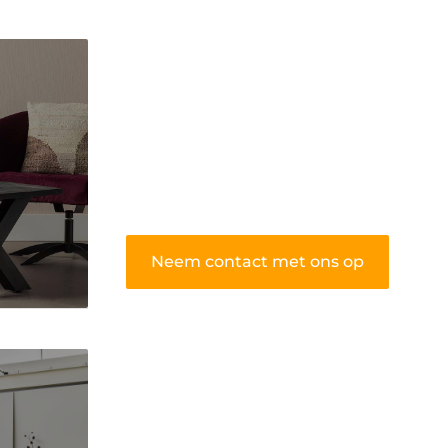
algemene blog biedt een podium
voor diverse onderwerpen en
persoonlijke verhalen.
❝
Word onderdeel van onze
community en draag bij aan een
inspirerende plek waar ideeën tot
leven komen en gedeeld worden.
❞
Neem contact met ons op