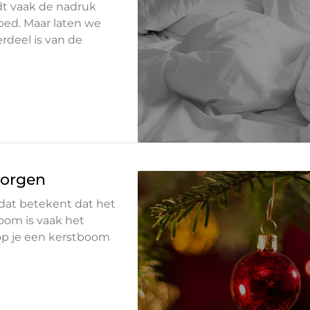
t vaak de nadruk
bed. Maar laten we
rdeel is van de
zorgen
n dat betekent dat het
boom is vaak het
oop je een kerstboom