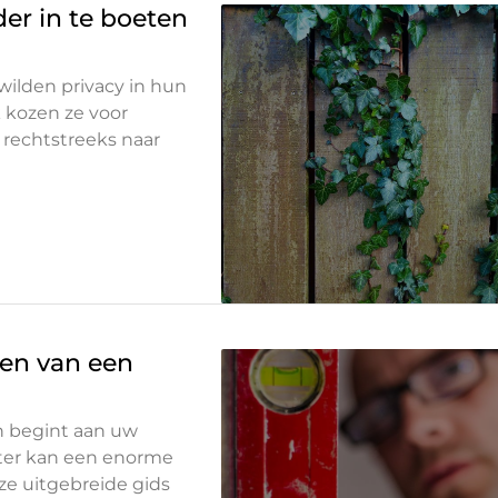
der in te boeten
wilden privacy in hun
k kozen ze voor
 rechtstreeks naar
ren van een
n begint aan uw
etter kan een enorme
ze uitgebreide gids