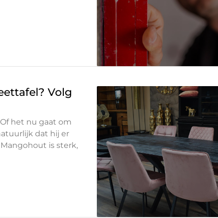
ettafel? Volg
 Of het nu gaat om
tuurlijk dat hij er
. Mangohout is sterk,