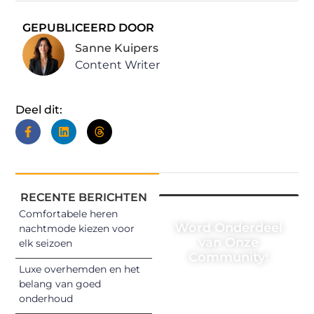
GEPUBLICEERD DOOR
Sanne Kuipers
Content Writer
Deel dit:
RECENTE BERICHTEN
Comfortabele heren
Word Onderdeel
nachtmode kiezen voor
van Onze
elk seizoen
Community!
Luxe overhemden en het
Registreer je
belang van goed
onderhoud
vandaag nog en