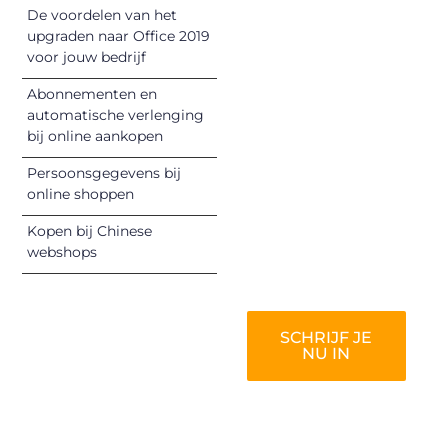
begin met het
De voordelen van het
delen van jouw
upgraden naar Office 2019
unieke perspectief.
voor jouw bedrijf
Jouw woorden
Abonnementen en
kunnen
automatische verlenging
informeren,
bij online aankopen
inspireren,
vermaken en
Persoonsgegevens bij
online shoppen
verbinden – ze
verdienen het om
Kopen bij Chinese
gehoord te
webshops
worden!
SCHRIJF JE
NU IN