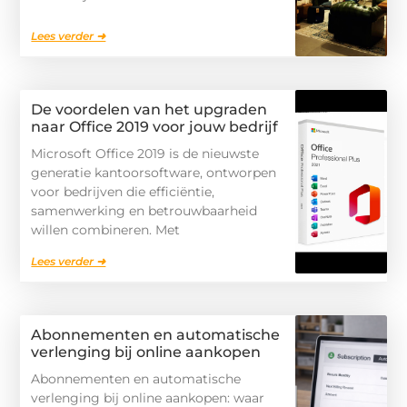
Lees verder ➜
De voordelen van het upgraden
naar Office 2019 voor jouw bedrijf
Microsoft Office 2019 is de nieuwste
generatie kantoorsoftware, ontworpen
voor bedrijven die efficiëntie,
samenwerking en betrouwbaarheid
willen combineren. Met
Lees verder ➜
Abonnementen en automatische
verlenging bij online aankopen
Abonnementen en automatische
verlenging bij online aankopen: waar