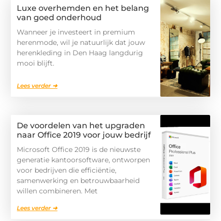
Luxe overhemden en het belang
van goed onderhoud
Wanneer je investeert in premium
herenmode, wil je natuurlijk dat jouw
herenkleding in Den Haag langdurig
mooi blijft.
Lees verder ➜
De voordelen van het upgraden
naar Office 2019 voor jouw bedrijf
Microsoft Office 2019 is de nieuwste
generatie kantoorsoftware, ontworpen
voor bedrijven die efficiëntie,
samenwerking en betrouwbaarheid
willen combineren. Met
Lees verder ➜