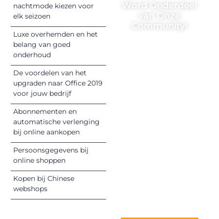
Word Onderdeel
nachtmode kiezen voor
van Onze
elk seizoen
Community!
Luxe overhemden en het
Registreer je
belang van goed
onderhoud
vandaag nog en
begin met het
De voordelen van het
delen van jouw
upgraden naar Office 2019
unieke perspectief.
voor jouw bedrijf
Jouw woorden
Abonnementen en
kunnen
automatische verlenging
informeren,
bij online aankopen
inspireren,
vermaken en
Persoonsgegevens bij
online shoppen
verbinden – ze
verdienen het om
Kopen bij Chinese
gehoord te
webshops
worden!