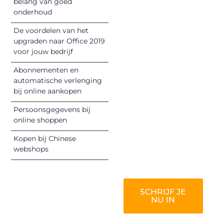
Registreer je
belang van goed
onderhoud
vandaag nog en
begin met het
De voordelen van het
delen van jouw
upgraden naar Office 2019
unieke perspectief.
voor jouw bedrijf
Jouw woorden
Abonnementen en
kunnen
automatische verlenging
informeren,
bij online aankopen
inspireren,
vermaken en
Persoonsgegevens bij
online shoppen
verbinden – ze
verdienen het om
Kopen bij Chinese
gehoord te
webshops
worden!
SCHRIJF JE
NU IN