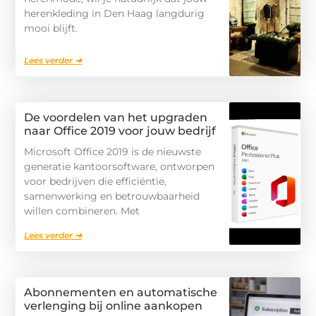
herenkleding in Den Haag langdurig
mooi blijft.
Lees verder ➜
De voordelen van het upgraden
naar Office 2019 voor jouw bedrijf
Microsoft Office 2019 is de nieuwste
generatie kantoorsoftware, ontworpen
voor bedrijven die efficiëntie,
samenwerking en betrouwbaarheid
willen combineren. Met
Lees verder ➜
Abonnementen en automatische
verlenging bij online aankopen