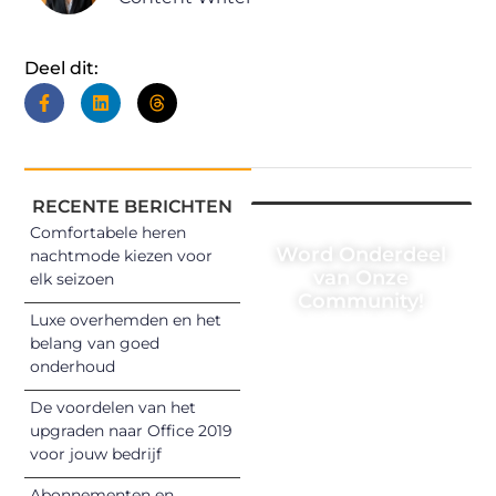
Deel dit:
RECENTE BERICHTEN
Comfortabele heren
Word Onderdeel
nachtmode kiezen voor
van Onze
elk seizoen
Community!
Luxe overhemden en het
Registreer je
belang van goed
onderhoud
vandaag nog en
begin met het
De voordelen van het
delen van jouw
upgraden naar Office 2019
unieke perspectief.
voor jouw bedrijf
Jouw woorden
Abonnementen en