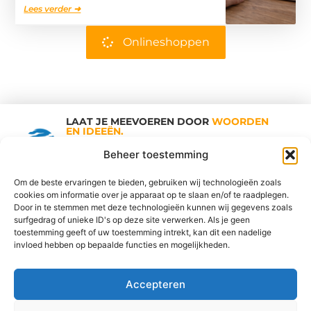
Lees verder ➜
Onlineshoppen
LAAT JE MEEVOEREN DOOR
WOORDEN
EN IDEEËN.
Shopping Trends
Beheer toestemming
Om de beste ervaringen te bieden, gebruiken wij technologieën zoals
cookies om informatie over je apparaat op te slaan en/of te raadplegen.
Vind Ons Hier :
Door in te stemmen met deze technologieën kunnen wij gegevens zoals
surfgedrag of unieke ID's op deze site verwerken. Als je geen
toestemming geeft of uw toestemming intrekt, kan dit een nadelige
invloed hebben op bepaalde functies en mogelijkheden.
Cookiebeleid
Adverteren
Beroemdheden
Contact
Accepteren
Ons team
Over ons
Partners
Website index
Uit De Media
Goede Links Inkopen: De Sleutel tot een Sterke SEO Strategie