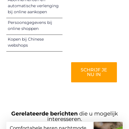
kunnen
automatische verlenging
informeren,
bij online aankopen
inspireren,
vermaken en
Persoonsgegevens bij
online shoppen
verbinden – ze
verdienen het om
Kopen bij Chinese
gehoord te
webshops
worden!
SCHRIJF JE
NU IN
Gerelateerde berichten
die u mogelijk
interesseren.
Comfortabele heren nachtmode