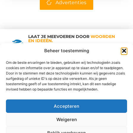
Advertenties
LAAT JE MEEVOEREN DOOR
WOORDEN
EN IDEEËN.
Shopping Trends
Beheer toestemming
Om de beste ervaringen te bieden, gebruiken wij technologieën zoals
cookies om informatie over je apparaat op te slaan en/of te raadplegen.
Vind Ons Hier :
Door in te stemmen met deze technologieën kunnen wij gegevens zoals
surfgedrag of unieke ID's op deze site verwerken. Als je geen
toestemming geeft of uw toestemming intrekt, kan dit een nadelige
invloed hebben op bepaalde functies en mogelijkheden.
Cookiebeleid
Adverteren
Beroemdheden
Contact
Accepteren
Ons team
Over ons
Partners
Website index
Uit De Media
Goede Links Inkopen: De Sleutel tot een Sterke SEO Strategie
Weigeren
Geld Verdienen op Internet: Jouw Gids naar Online Inkomsten
Bekijk voorkeuren