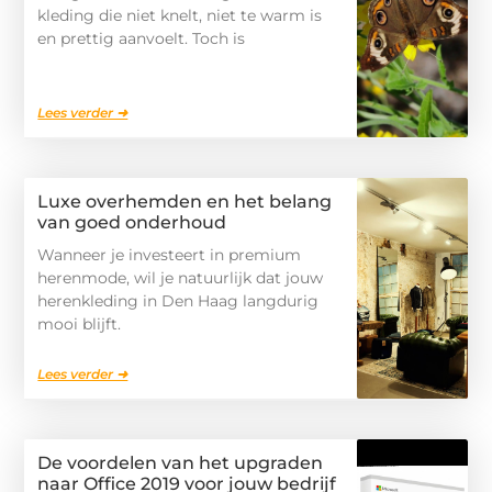
kleding die niet knelt, niet te warm is
en prettig aanvoelt. Toch is
Lees verder ➜
Luxe overhemden en het belang
van goed onderhoud
Wanneer je investeert in premium
herenmode, wil je natuurlijk dat jouw
herenkleding in Den Haag langdurig
mooi blijft.
Lees verder ➜
De voordelen van het upgraden
naar Office 2019 voor jouw bedrijf