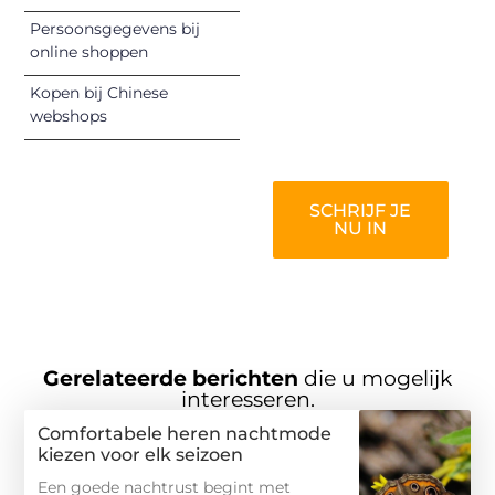
inspireren,
vermaken en
Persoonsgegevens bij
online shoppen
verbinden – ze
verdienen het om
Kopen bij Chinese
gehoord te
webshops
worden!
SCHRIJF JE
NU IN
Gerelateerde berichten
die u mogelijk
interesseren.
Comfortabele heren nachtmode
kiezen voor elk seizoen
Een goede nachtrust begint met