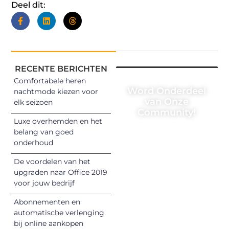
Deel dit:
RECENTE BERICHTEN
Comfortabele heren
Word Onderdeel
nachtmode kiezen voor
van Onze
elk seizoen
Community!
Luxe overhemden en het
Registreer je
belang van goed
onderhoud
vandaag nog en
begin met het
De voordelen van het
delen van jouw
upgraden naar Office 2019
unieke perspectief.
voor jouw bedrijf
Jouw woorden
Abonnementen en
kunnen
automatische verlenging
informeren,
bij online aankopen