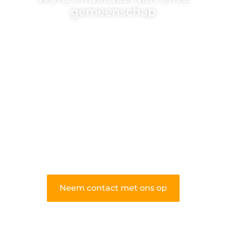
gemeenschap
Wij zijn een veelzijdig blogplatform dat
toegankelijk is voor iedereen – of je nu
een passie hebt voor schrijven, lezen of
beide. Onze algemene blog biedt een
podium voor diverse onderwerpen en
persoonlijke verhalen.
❝
Word onderdeel van onze community
en draag bij aan een inspirerende plek
waar ideeën tot leven komen en
gedeeld worden.
❞
Neem contact met ons op