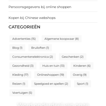
Persoonsgegevens bij online shoppen
Kopen bij Chinese webshops
CATEGORIEËN
Advertenties
(15)
Algemene koopwaar
(8)
Blog
(1)
Bruiloften
(1)
Consumentenelektronica
(2)
Geschenken
(2)
Gezondheid
(3)
Huis en tuin
(13)
Kinderen
(6)
Kleding
(17)
Onlineshoppen
(19)
Overig
(9)
Reizen
(1)
Speelgoed en spellen
(2)
Sport
(1)
Voertuigen
(5)
Word onderdeel van onze