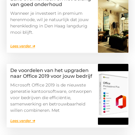
van goed onderhoud
Wanneer je investeert in premium
herenmode, wil je natuurlijk dat jouw
herenkleding in Den Haag langdurig
mooi blijft.
Lees verder ➜
De voordelen van het upgraden
naar Office 2019 voor jouw bedrijf
Microsoft Office 2019 is de nieuwste
generatie kantoorsoftware, ontworpen
voor bedrijven die efficiëntie,
samenwerking en betrouwbaarheid
willen combineren. Met
Lees verder ➜