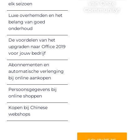
van Onze
elk seizoen
Community!
Luxe overhemden en het
Registreer je
belang van goed
onderhoud
vandaag nog en
begin met het
De voordelen van het
delen van jouw
upgraden naar Office 2019
unieke perspectief.
voor jouw bedrijf
Jouw woorden
Abonnementen en
kunnen
automatische verlenging
informeren,
bij online aankopen
inspireren,
vermaken en
Persoonsgegevens bij
online shoppen
verbinden – ze
verdienen het om
Kopen bij Chinese
gehoord te
webshops
worden!