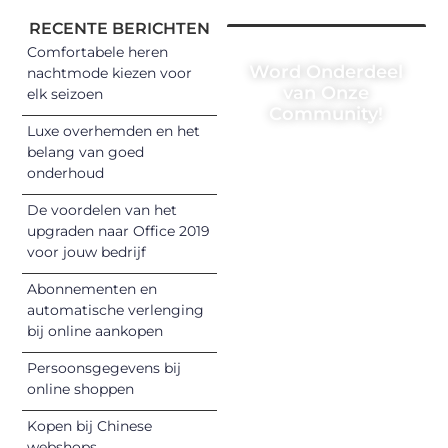
RECENTE BERICHTEN
Comfortabele heren
Word Onderdeel
nachtmode kiezen voor
van Onze
elk seizoen
Community!
Luxe overhemden en het
Registreer je
belang van goed
onderhoud
vandaag nog en
begin met het
De voordelen van het
delen van jouw
upgraden naar Office 2019
unieke perspectief.
voor jouw bedrijf
Jouw woorden
Abonnementen en
kunnen
automatische verlenging
informeren,
bij online aankopen
inspireren,
vermaken en
Persoonsgegevens bij
online shoppen
verbinden – ze
verdienen het om
Kopen bij Chinese
gehoord te
webshops