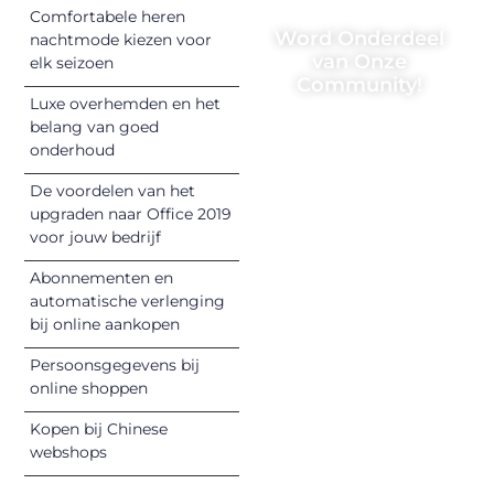
Comfortabele heren
Word Onderdeel
nachtmode kiezen voor
van Onze
elk seizoen
Community!
Luxe overhemden en het
Registreer je
belang van goed
onderhoud
vandaag nog en
begin met het
De voordelen van het
delen van jouw
upgraden naar Office 2019
unieke perspectief.
voor jouw bedrijf
Jouw woorden
Abonnementen en
kunnen
automatische verlenging
informeren,
bij online aankopen
inspireren,
vermaken en
Persoonsgegevens bij
online shoppen
verbinden – ze
verdienen het om
Kopen bij Chinese
gehoord te
webshops
worden!