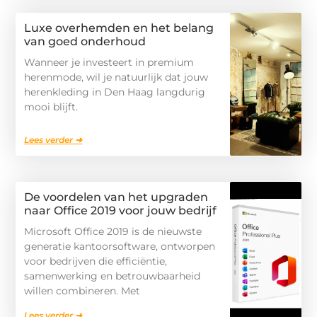
Luxe overhemden en het belang
van goed onderhoud
Wanneer je investeert in premium
herenmode, wil je natuurlijk dat jouw
herenkleding in Den Haag langdurig
mooi blijft.
Lees verder ➜
De voordelen van het upgraden
naar Office 2019 voor jouw bedrijf
Microsoft Office 2019 is de nieuwste
generatie kantoorsoftware, ontworpen
voor bedrijven die efficiëntie,
samenwerking en betrouwbaarheid
willen combineren. Met
Lees verder ➜