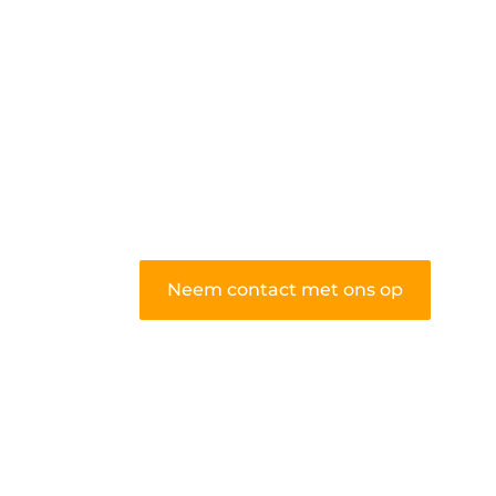
algemene blog biedt een podium
voor diverse onderwerpen en
persoonlijke verhalen.
❝
Word onderdeel van onze
community en draag bij aan een
inspirerende plek waar ideeën tot
leven komen en gedeeld worden.
❞
Neem contact met ons op