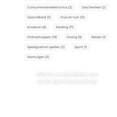
Consumentenelektronica
(2)
Geschenken
(2)
Gezondheid
(3)
Huis en tuin
(13)
Kinderen
(6)
Kleding
(17)
Onlineshoppen
(19)
Overig
(9)
Reizen
(1)
Speelgoed en spellen
(2)
Sport
(1)
Voertuigen
(5)
Word onderdeel van
onze gemeenschap
Wij zijn een veelzijdig blogplatform
dat toegankelijk is voor iedereen –
of je nu een passie hebt voor
schrijven, lezen of beide. Onze