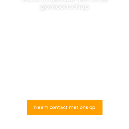
gemeenschap
Wij zijn een veelzijdig blogplatform dat
toegankelijk is voor iedereen – of je nu
een passie hebt voor schrijven, lezen of
beide. Onze algemene blog biedt een
podium voor diverse onderwerpen en
persoonlijke verhalen.
❝
Word onderdeel van onze community
en draag bij aan een inspirerende plek
waar ideeën tot leven komen en
gedeeld worden.
❞
Neem contact met ons op