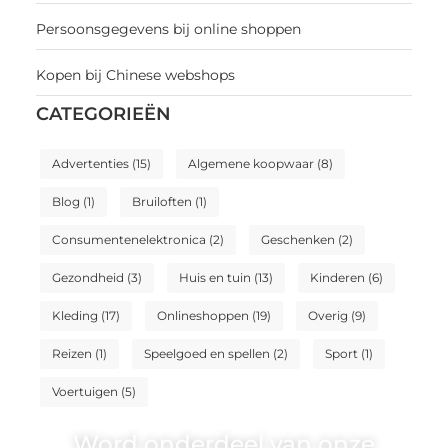
Persoonsgegevens bij online shoppen
Kopen bij Chinese webshops
CATEGORIEËN
Advertenties
(15)
Algemene koopwaar
(8)
Blog
(1)
Bruiloften
(1)
Consumentenelektronica
(2)
Geschenken
(2)
Gezondheid
(3)
Huis en tuin
(13)
Kinderen
(6)
Kleding
(17)
Onlineshoppen
(19)
Overig
(9)
Reizen
(1)
Speelgoed en spellen
(2)
Sport
(1)
Voertuigen
(5)
Word onderdeel van onze