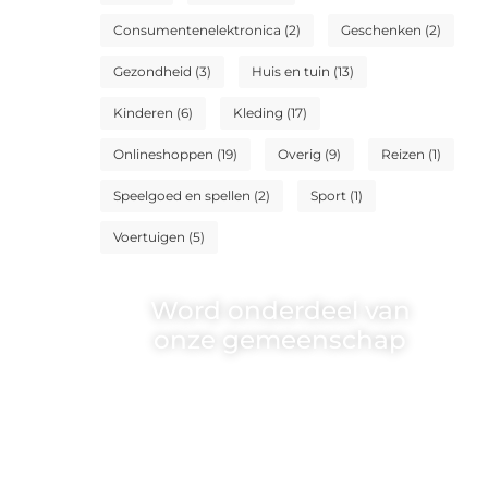
Consumentenelektronica
(2)
Geschenken
(2)
Gezondheid
(3)
Huis en tuin
(13)
Kinderen
(6)
Kleding
(17)
Onlineshoppen
(19)
Overig
(9)
Reizen
(1)
Speelgoed en spellen
(2)
Sport
(1)
Voertuigen
(5)
Word onderdeel van
onze gemeenschap
Wij zijn een veelzijdig blogplatform
dat toegankelijk is voor iedereen –
of je nu een passie hebt voor
schrijven, lezen of beide. Onze