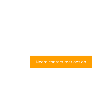
algemene blog biedt een podium
voor diverse onderwerpen en
persoonlijke verhalen.
❝
Word onderdeel van onze
community en draag bij aan een
inspirerende plek waar ideeën tot
leven komen en gedeeld worden.
❞
Neem contact met ons op