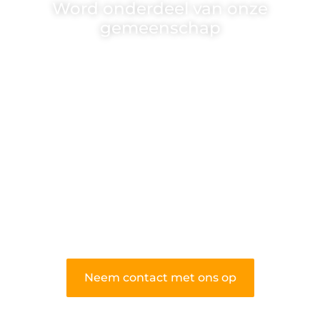
Word onderdeel van onze
gemeenschap
Wij zijn een veelzijdig blogplatform dat
toegankelijk is voor iedereen – of je nu
een passie hebt voor schrijven, lezen of
beide. Onze algemene blog biedt een
podium voor diverse onderwerpen en
persoonlijke verhalen.
❝
Word onderdeel van onze community
en draag bij aan een inspirerende plek
waar ideeën tot leven komen en
gedeeld worden.
❞
Neem contact met ons op