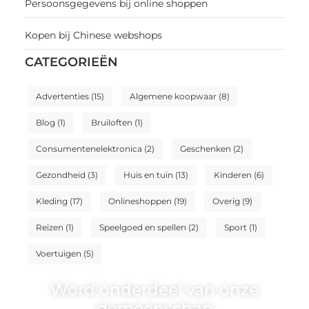
Persoonsgegevens bij online shoppen
Kopen bij Chinese webshops
CATEGORIEËN
Advertenties
(15)
Algemene koopwaar
(8)
Blog
(1)
Bruiloften
(1)
Consumentenelektronica
(2)
Geschenken
(2)
Gezondheid
(3)
Huis en tuin
(13)
Kinderen
(6)
Kleding
(17)
Onlineshoppen
(19)
Overig
(9)
Reizen
(1)
Speelgoed en spellen
(2)
Sport
(1)
Voertuigen
(5)
Word onderdeel van onze
gemeenschap