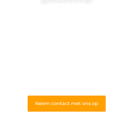
Wij zijn een veelzijdig blogplatform dat
toegankelijk is voor iedereen – of je nu
een passie hebt voor schrijven, lezen of
beide. Onze algemene blog biedt een
podium voor diverse onderwerpen en
persoonlijke verhalen.
❝
Word onderdeel van onze community
en draag bij aan een inspirerende plek
waar ideeën tot leven komen en
gedeeld worden.
❞
Neem contact met ons op