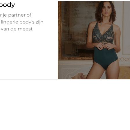
 body
 je partner of
ingerie body’s zijn
n van de meest