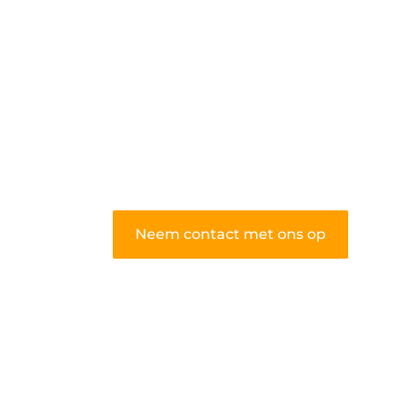
algemene blog biedt een podium
voor diverse onderwerpen en
persoonlijke verhalen.
❝
Word onderdeel van onze
community en draag bij aan een
inspirerende plek waar ideeën tot
leven komen en gedeeld worden.
❞
Neem contact met ons op