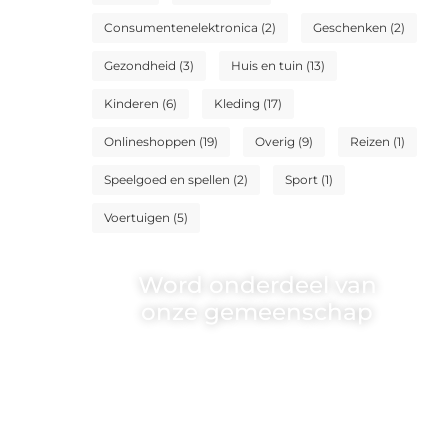
Consumentenelektronica
(2)
Geschenken
(2)
Gezondheid
(3)
Huis en tuin
(13)
Kinderen
(6)
Kleding
(17)
Onlineshoppen
(19)
Overig
(9)
Reizen
(1)
Speelgoed en spellen
(2)
Sport
(1)
Voertuigen
(5)
Word onderdeel van
onze gemeenschap
Wij zijn een veelzijdig blogplatform
dat toegankelijk is voor iedereen –
of je nu een passie hebt voor
schrijven, lezen of beide. Onze