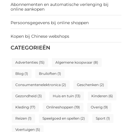
Abonnementen en automatische verlenging bij
online aankopen
Persoonsgegevens bij online shoppen
Kopen bij Chinese webshops
CATEGORIEËN
Advertenties
(15)
Algemene koopwaar
(8)
Blog
(1)
Bruiloften
(1)
Consumentenelektronica
(2)
Geschenken
(2)
Gezondheid
(3)
Huis en tuin
(13)
Kinderen
(6)
Kleding
(17)
Onlineshoppen
(19)
Overig
(9)
Reizen
(1)
Speelgoed en spellen
(2)
Sport
(1)
Voertuigen
(5)