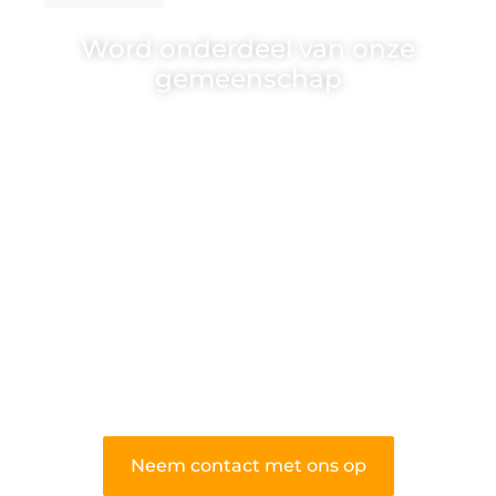
Word onderdeel van onze
gemeenschap
Wij zijn een veelzijdig blogplatform dat
toegankelijk is voor iedereen – of je nu
een passie hebt voor schrijven, lezen of
beide. Onze algemene blog biedt een
podium voor diverse onderwerpen en
persoonlijke verhalen.
❝
Word onderdeel van onze community
en draag bij aan een inspirerende plek
waar ideeën tot leven komen en
gedeeld worden.
❞
Neem contact met ons op