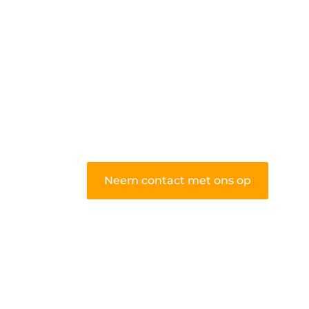
algemene blog biedt een podium
voor diverse onderwerpen en
persoonlijke verhalen.
❝
Word onderdeel van onze
community en draag bij aan een
inspirerende plek waar ideeën tot
leven komen en gedeeld worden.
❞
Neem contact met ons op