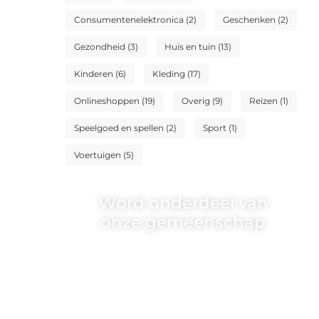
Consumentenelektronica
(2)
Geschenken
(2)
Gezondheid
(3)
Huis en tuin
(13)
Kinderen
(6)
Kleding
(17)
Onlineshoppen
(19)
Overig
(9)
Reizen
(1)
Speelgoed en spellen
(2)
Sport
(1)
Voertuigen
(5)
Word onderdeel van
onze gemeenschap
Wij zijn een veelzijdig blogplatform
dat toegankelijk is voor iedereen –
of je nu een passie hebt voor
schrijven, lezen of beide. Onze