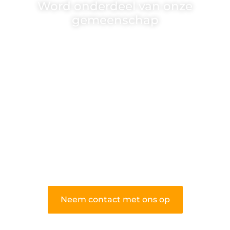
Word onderdeel van onze
gemeenschap
Wij zijn een veelzijdig blogplatform dat
toegankelijk is voor iedereen – of je nu
een passie hebt voor schrijven, lezen of
beide. Onze algemene blog biedt een
podium voor diverse onderwerpen en
persoonlijke verhalen.
❝
Word onderdeel van onze community
en draag bij aan een inspirerende plek
waar ideeën tot leven komen en
gedeeld worden.
❞
Neem contact met ons op