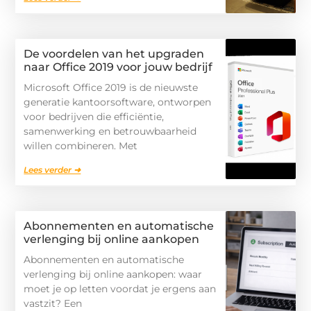
De voordelen van het upgraden
naar Office 2019 voor jouw bedrijf
Microsoft Office 2019 is de nieuwste
generatie kantoorsoftware, ontworpen
voor bedrijven die efficiëntie,
samenwerking en betrouwbaarheid
willen combineren. Met
Lees verder ➜
Abonnementen en automatische
verlenging bij online aankopen
Abonnementen en automatische
verlenging bij online aankopen: waar
moet je op letten voordat je ergens aan
vastzit? Een