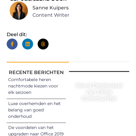
Sanne Kuipers
Content Writer
Deel dit:
RECENTE BERICHTEN
Comfortabele heren
Word Onderdeel
nachtmode kiezen voor
van Onze
elk seizoen
Community!
Luxe overhemden en het
Registreer je
belang van goed
onderhoud
vandaag nog en
begin met het
De voordelen van het
delen van jouw
upgraden naar Office 2019