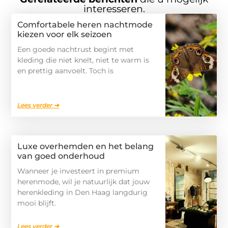
interesseren.
Comfortabele heren nachtmode
kiezen voor elk seizoen
Een goede nachtrust begint met
kleding die niet knelt, niet te warm is
en prettig aanvoelt. Toch is
Lees verder ➜
Luxe overhemden en het belang
van goed onderhoud
Wanneer je investeert in premium
herenmode, wil je natuurlijk dat jouw
herenkleding in Den Haag langdurig
mooi blijft.
Lees verder ➜