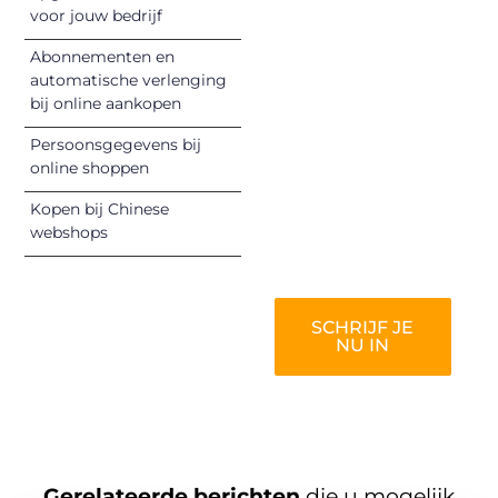
unieke perspectief.
voor jouw bedrijf
Jouw woorden
Abonnementen en
kunnen
automatische verlenging
informeren,
bij online aankopen
inspireren,
vermaken en
Persoonsgegevens bij
online shoppen
verbinden – ze
verdienen het om
Kopen bij Chinese
gehoord te
webshops
worden!
SCHRIJF JE
NU IN
Gerelateerde berichten
die u mogelijk