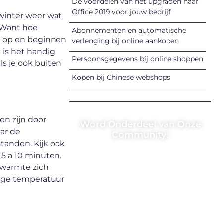
De voordelen van het upgraden naar
Office 2019 voor jouw bedrijf
 winter weer wat
. Want hoe
Abonnementen en automatische
nd op en beginnen
verlenging bij online aankopen
 is het handig
Persoonsgegevens bij online shoppen
als je ook buiten
Kopen bij Chinese webshops
en zijn door
Word Onderdeel van Onze
ar de
Community!
tanden. Kijk ook
Registreer je vandaag nog en
 5 a 10 minuten.
begin met het delen van jouw
 warmte zich
unieke perspectief. Jouw
 lage temperatuur
woorden kunnen informeren,
inspireren, vermaken en
verbinden – ze verdienen het