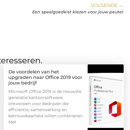
VOLGENDE →
Een speelgoedkist kiezen voor jouw peuter
teresseren.
De voordelen van het
upgraden naar Office 2019 voor
jouw bedrijf
Microsoft Office 2019 is de nieuwste
generatie kantoorsoftware,
ontworpen voor bedrijven die
efficiëntie, samenwerking en
betrouwbaarheid willen combineren.
Met