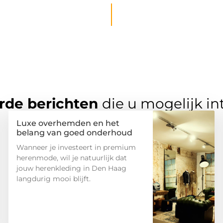
rde berichten
die u mogelijk in
Luxe overhemden en het
belang van goed onderhoud
Wanneer je investeert in premium
herenmode, wil je natuurlijk dat
jouw herenkleding in Den Haag
langdurig mooi blijft.