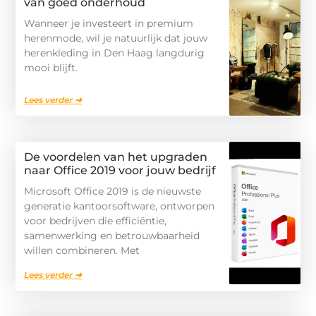
van goed onderhoud
Wanneer je investeert in premium
herenmode, wil je natuurlijk dat jouw
herenkleding in Den Haag langdurig
mooi blijft.
Lees verder ➜
De voordelen van het upgraden
naar Office 2019 voor jouw bedrijf
Microsoft Office 2019 is de nieuwste
generatie kantoorsoftware, ontworpen
voor bedrijven die efficiëntie,
samenwerking en betrouwbaarheid
willen combineren. Met
Lees verder ➜