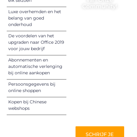
elk seizoen
Community!
Luxe overhemden en het
Registreer je
belang van goed
onderhoud
vandaag nog en
begin met het
De voordelen van het
delen van jouw
upgraden naar Office 2019
unieke perspectief.
voor jouw bedrijf
Jouw woorden
Abonnementen en
kunnen
automatische verlenging
informeren,
bij online aankopen
inspireren,
vermaken en
Persoonsgegevens bij
online shoppen
verbinden – ze
verdienen het om
Kopen bij Chinese
gehoord te
webshops
worden!
SCHRIJF JE