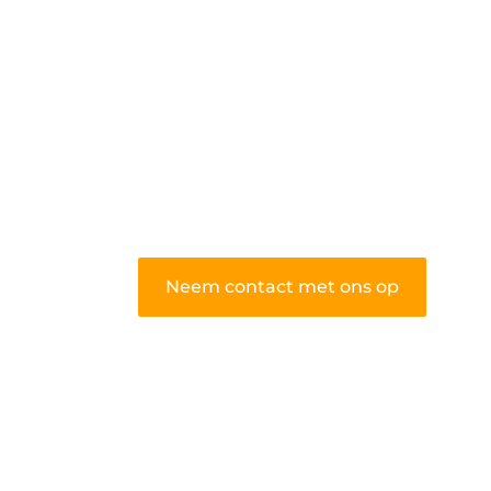
algemene blog biedt een podium
voor diverse onderwerpen en
persoonlijke verhalen.
❝
Word onderdeel van onze
community en draag bij aan een
inspirerende plek waar ideeën tot
leven komen en gedeeld worden.
❞
Neem contact met ons op