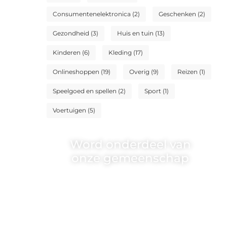
Consumentenelektronica
(2)
Geschenken
(2)
Gezondheid
(3)
Huis en tuin
(13)
Kinderen
(6)
Kleding
(17)
Onlineshoppen
(19)
Overig
(9)
Reizen
(1)
Speelgoed en spellen
(2)
Sport
(1)
Voertuigen
(5)
Word onderdeel van
onze gemeenschap
Wij zijn een veelzijdig blogplatform
dat toegankelijk is voor iedereen –
of je nu een passie hebt voor
schrijven, lezen of beide. Onze